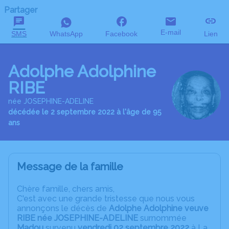
Partager
E-mail
SMS
WhatsApp
Facebook
Lien
Adolphe Adolphine
RIBE
née JOSEPHINE-ADELINE
décédée le 2 septembre 2022 à l'âge de 95
ans
Message de la famille
C
hère famille, chers amis,
C'est avec une grande tristesse que nous vous
annonçons le décès de
Adolphe Adolphine veuve
RIBE née JOSEPHINE-ADELINE
surnommée
Madou
survenu
vendredi 02 septembre 2022
à La