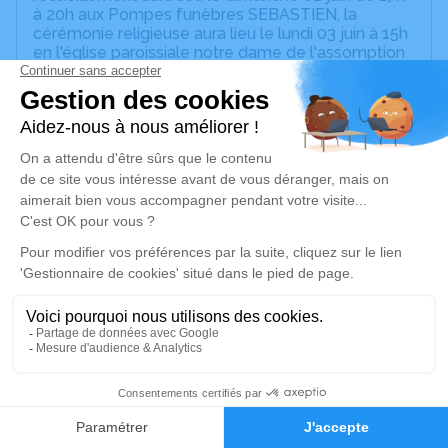
à 20h aux Pompes funèbres SEBASTIEN, la
cérémonie religieuse aura lieu le lundi 03 juin à 15h
en l'église paroissiale notre dame de l'assomption
de Sainte-marie suivie de l'inhumation au cimetière
champêtre de sainte Marie
Cet espace privé est destiné à recueillir vos
condoléances ou le souvenir d’un moment passé.
Un service de plantation d’arbre hommage est
disponible ici
.
Je rends hommage
Cérémonie religieuse
lundi 03 juin 2024 à 15h00
Église Paroissiale Notre Dame de l'Assomption
de Sainte-Marie
5
bourg
Faire-part
Hommages
97230 Sainte-Marie