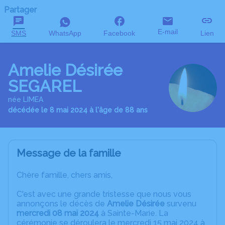
Partager
E-mail
SMS
WhatsApp
Facebook
Lien
Amelie Désirée
SEGAREL
née LIMEA
décédée le 8 mai 2024 à l'âge de 88 ans
Message de la famille
Chère famille, chers amis,
C'est avec une grande tristesse que nous vous
annonçons le décès de
Amelie Désirée
survenu
mercredi 08 mai 2024
à Sainte-Marie. La
cérémonie se déroulera le mercredi 15 mai 2024 à