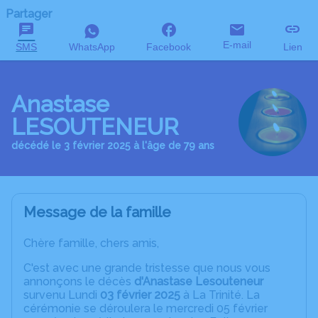
Partager
E-mail
SMS
WhatsApp
Facebook
Lien
Anastase
LESOUTENEUR
décédé le 3 février 2025 à l'âge de 79 ans
Message de la famille
Chère famille, chers amis,
C'est avec une grande tristesse que nous vous
annonçons le décès
d'Anastase Lesouteneur
survenu Lundi
03 février 2025
à La Trinité. La
cérémonie se déroulera le mercredi 05 février