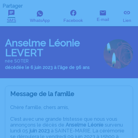
Partager
E-mail
SMS
WhatsApp
Facebook
Lien
Anselme Léonie
LEVERT
née SOTER
décédée le 6 juin 2023 à l'âge de 96 ans
Message de la famille
Chère famille, chers amis,
C'est avec une grande tristesse que nous vous
annonçons le décès de
Anselme Léonie
survenu
lundi 05
juin 2023
à SAINTE-MARIE. La cérémonie
se déroulera le vendredi 09 juin 2023 à 15h00 à