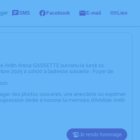
ager
SMS
Facebook
E-mail
Lien
de Anith Anicia GASSETTE survenu le lundi 10
bre 2025 à 10h00 à l’adresse suivante : Foyer de
 21h
rtager des photos souvenirs, une anecdote ou exprimer
expression dédié à honorer la mémoire d’Aristide Anith
Je rends hommage