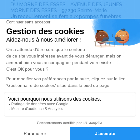
DU MORNE DES ESSES - AVENUE DES JEUNES
MORNE DES ESSES - 97230 Sainte-Marie.
Un receuillement se fera aux pompes funèbres
SEBASTIEN Rue des vanniers Morne des esses le
15 mars de 19heures à 21 heures.
Un service de plantation d’arbre hommage est
disponible ici
.
Je rends hommage
Cérémonie religieuse
jeudi 16 mars 2023 à 15h00
Eglise Saint Paul du Morne des Esses de
Sainte-Marie
AVENUE DES JEUNES MORNE DES ESSES
97230 Sainte-Marie
7
Faire-part
Hommages
Je rends hommage