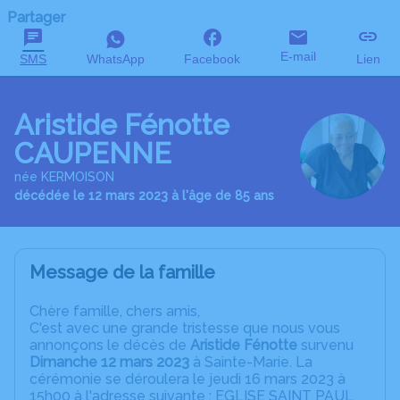
Partager
E-mail
SMS
WhatsApp
Facebook
Lien
Aristide Fénotte
CAUPENNE
née KERMOISON
décédée le 12 mars 2023 à l'âge de 85 ans
Message de la famille
C
hère famille, chers amis,
C'est avec une grande tristesse que nous vous
annonçons le décès de
Aristide Fénotte
survenu
Dimanche 12 mars 2023
à Sainte-Marie. La
cérémonie se déroulera le jeudi 16 mars 2023 à
15h00 à l'adresse suivante : EGLISE SAINT PAUL