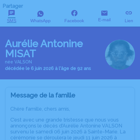
Partager
E-mail
SMS
WhatsApp
Facebook
Lien
Aurélie Antonine
MISAT
née VALSON
décédée le 6 juin 2026 à l'âge de 92 ans
Message de la famille
Chère famille, chers amis,
C’est avec une grande tristesse que nous vous
annonçons le décès d’Aurélie Antonine VALSON
survenu le samedi 06 juin 2026 à Sainte-Marie. La
cérémonie se déroulera le jeudi 11 juin 2026 à