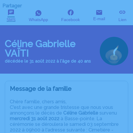
Partager
E-mail
SMS
WhatsApp
Facebook
Lien
Céline Gabrielle
VAÏTI
décédée le 31 août 2022 à l'âge de 40 ans
Message de la famille
C
hère famille, chers amis,
C'est avec une grande tristesse que nous vous
annonçons le décès de
Céline Gabrielle
survenu
mercredi 31 août 2022
à Basse-pointe. La
cérémonie se déroulera le samedi 03 septembre
2022 à 09h00 à l'adresse suivante : Cimetière -