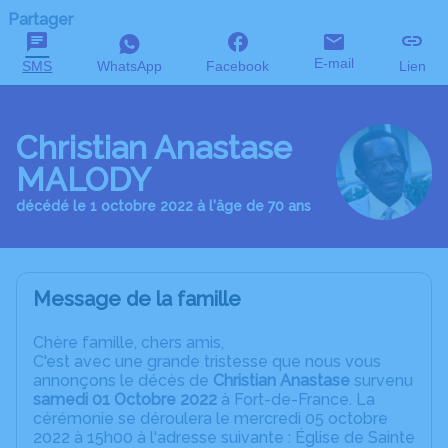
Partager
E-mail
SMS
WhatsApp
Facebook
Lien
Christian Anastase
MALODY
décédé le 1 octobre 2022 à l'âge de 70 ans
Message de la famille
C
hère famille, chers amis,
C'est avec une grande tristesse que nous vous
annonçons le décès de
Christian Anastase
survenu
samedi 01
Octobre
2022
à Fort-de-France. La
cérémonie se déroulera le mercredi 05 octobre
2022 à 15h00 à l'adresse suivante : Église de Sainte