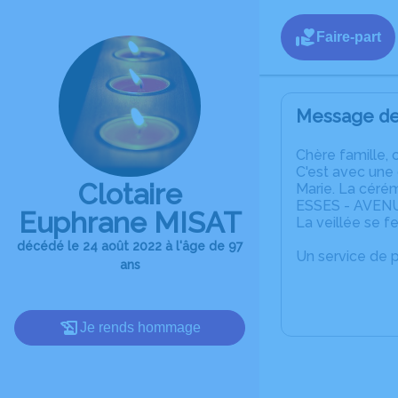
Faire-part
Message de 
C
hère famille, 
C'est avec une
Clotaire
Marie. La céré
ESSES - AVENU
Euphrane MISAT
La veillée se f
décédé le 24 août 2022 à l'âge de 97
Un service de 
ans
Je rends hommage