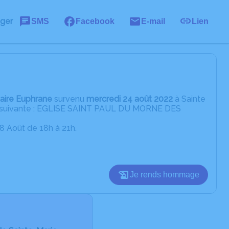
ager
SMS
Facebook
E-mail
Lien
taire Euphrane
survenu
mercredi 24 août 2022
à Sainte
sse suivante : EGLISE SAINT PAUL DU MORNE DES
8 Août de 18h à 21h.
Je rends hommage