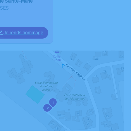
de Sainte-Marie
SSES
Je rends hommage
1
2