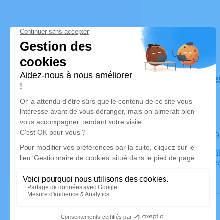
Déroulé de
Le lundi 
Eglise Sai
JEUNES MO