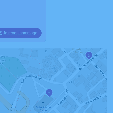
Je rends hommage
3
2