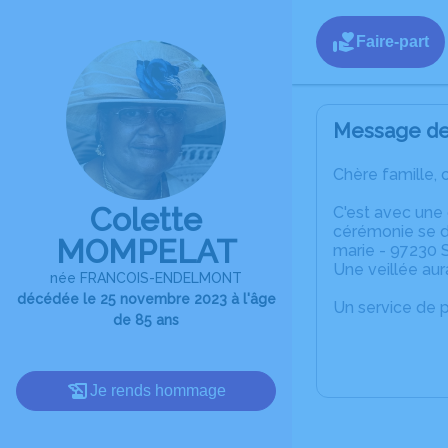
Faire-part
Message de 
Chère famille, 
Colette
C'est avec une
cérémonie se dé
MOMPELAT
marie - 97230 S
Une veillée aur
née FRANCOIS-ENDELMONT
décédée le 25 novembre 2023 à l'âge
Un service de 
de 85 ans
Je rends hommage