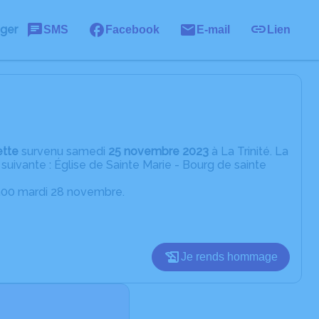
ager
SMS
Facebook
E-mail
Lien
ette
survenu samedi
25 novembre 2023
à La Trinité. La
uivante : Église de Sainte Marie - Bourg de sainte
15h00 mardi 28 novembre.
Je rends hommage