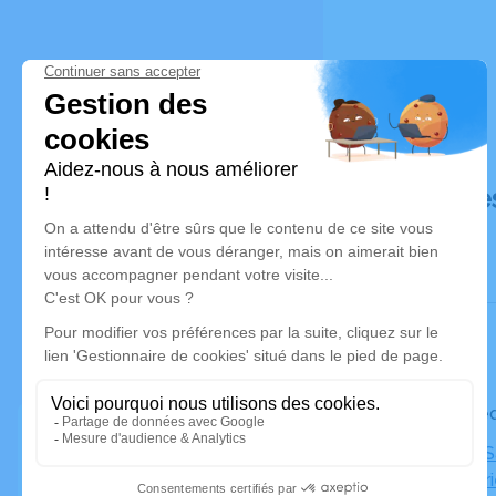
Déroulé de
Le mercre
Église de S
Sainte Mar