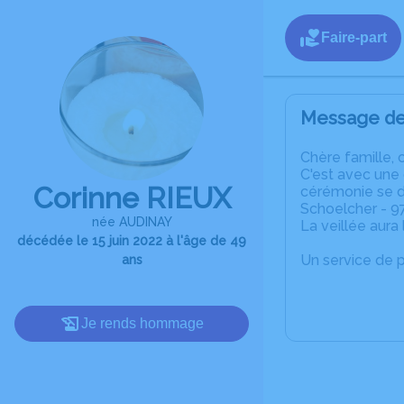
Faire-part
Message de 
C
hère famille, 
C'est avec une
Corinne RIEUX
cérémonie se d
Schoelcher - 9
née AUDINAY
La veillée aura
décédée le 15 juin 2022 à l'âge de 49
Un service de 
ans
Je rends hommage