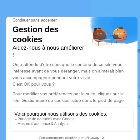
Déroulé de
Le samedi
Eglise Sain
97232 Le 