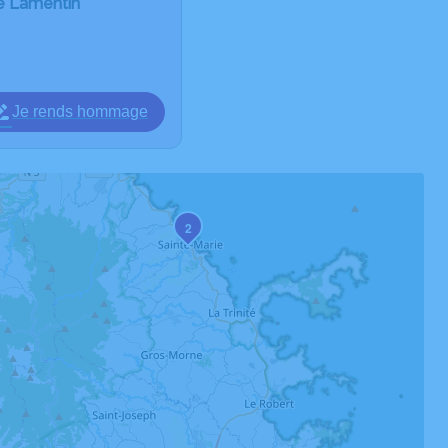
Le Lamentin
Je rends hommage
2