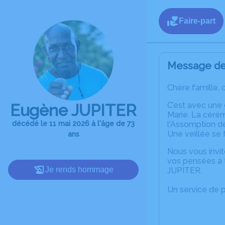
Faire-part
Message de 
Chère famille, 
C’est avec une
Eugène JUPITER
Marie. La cérém
décédé le 11 mai 2026 à l'âge de 73
l'Assomption de
Une veillée se 
ans
Nous vous invit
vos pensées à 
Je rends hommage
JUPITER.
Un service de 