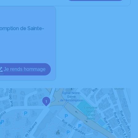
somption de Sainte-
Je rends hommage
1