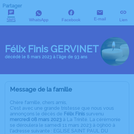
Partager
E-mail
SMS
WhatsApp
Facebook
Lien
Félix Finis GERVINET
décédé le 8 mars 2023 à l'âge de 93 ans
Message de la famille
C
hère famille, chers amis,
C'est avec une grande tristesse que nous vous
annonçons le décès de
Félix Finis
survenu
mercredi 08 mars 2023
à La Trinité. La cérémonie
se déroulera le samedi 11 mars 2023 à 09h00 à
l'adresse suivante : EGLISE SAINT PAUL DU