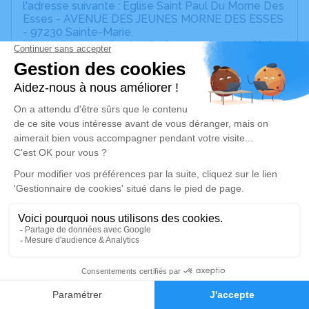
l'adresse suivante : Eglise Saint Paul Du Morne Des
Esses - AVENUE DES JEUNES MORNE DES ESSES
- 97230 Sainte-Marie.
Une veillée aura lieu lundi 06 novembre de 18h à
21h au salon de recueillement de Sainte-Marie.
Un service de plantation d’arbre hommage est
disponible ici
.
Je rends hommage
Cérémonie religieuse
mardi 07 novembre 2023 à 15h00
Eglise Saint Paul du Morne des Esses de
Sainte-Marie
AVENUE DES JEUNES MORNE DES ESSES
97230 Sainte-Marie
1
Faire-part
Hommages
Je rends hommage