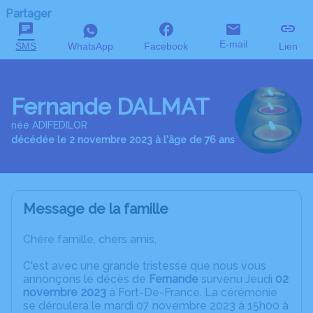
Partager
E-mail
SMS
WhatsApp
Facebook
Lien
Fernande DALMAT
née ADIFEDILOR
décédée le 2 novembre 2023 à l'âge de 76 ans
Message de la famille
Chère famille, chers amis,
C'est avec une grande tristesse que nous vous
annonçons le décès de
Fernande
survenu Jeudi
02
novembre 2023
à Fort-De-France. La cérémonie
se déroulera le mardi 07 novembre 2023 à 15h00 à