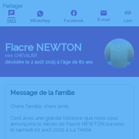
Partager
E-mail
SMS
WhatsApp
Facebook
Lien
Fiacre NEWTON
née CHEVALIER
décédée le 2 août 2025 à l'âge de 80 ans
Message de la famille
Chère famille, chers amis,
C’est avec une grande tristesse que nous vous
annonçons le décès de Fiacre NEWTON survenu
le samedi 02 août 2025 à La Trinité.