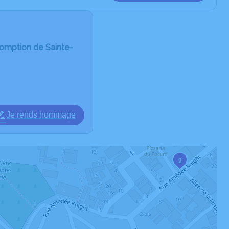
somption de Sainte-
Je rends hommage
2