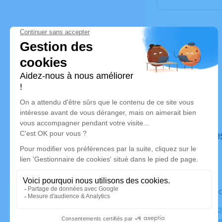
Déroulé de
Le vendred
Église Par
Sainte-Mar