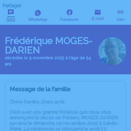
Partager
E-mail
SMS
WhatsApp
Facebook
Lien
Frédérique MOGES-
DARIEN
décédée le 9 novembre 2025 à l'âge de 54
ans
Message de la famille
Chère famille, chers amis,
C’est avec une grande tristesse que nous vous
annonçons le décès de Frédéric MOGES-DARIEN
survenu le dimanche 09 novembre 2025 à Sainte-
Marie. La cérémonie se déroulera le jeudi 13