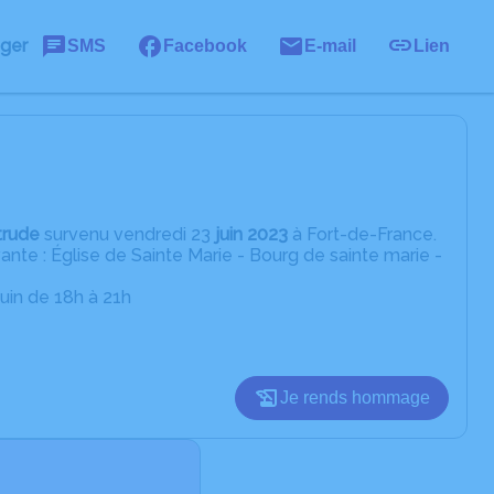
ager
SMS
Facebook
E-mail
Lien
trude
survenu vendredi 23
juin 2023
à Fort-de-France.
ante : Église de Sainte Marie - Bourg de sainte marie -
juin de 18h à 21h
Je rends hommage