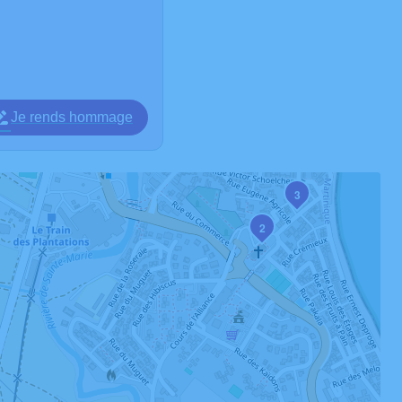
Je rends hommage
3
2