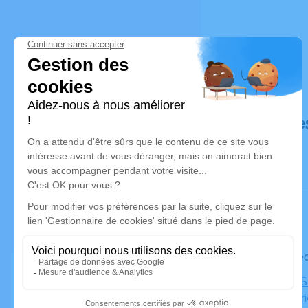
Déroulé de
Le mercre
Église de S
Sainte Mar