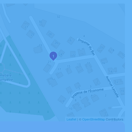
1
Leaflet
| ©
OpenStreetMap
Contributors