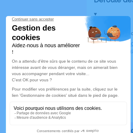
Le vendre
Cimetière 
Lassalle, 
Rendez h