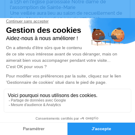
à 15h en l'église paroissiale Notre dame de
l'assomption de Sainte-Marie
Une veillée aura lieu au salon de recueillement de
Sainte-Marie le jeudi 19 juin de 17h à 21h
Nous vous invitons à utiliser cet espace pour
laisser vos condoléances, partager des photos
souvenirs, une anecdote ou exprimer vos pensées
à travers des poèmes ou des textes. Cet endroit
est un lieu d'expression dédié à honorer la
mémoire de James SIMION.
Un service de plantation d’arbre hommage est
disponible ici
.
Je rends hommage
Cérémonie religieuse
Information indisponible
2
Église Paroissiale Notre Dame de l'Assomption
Faire-part
Hommages
de Sainte-Marie