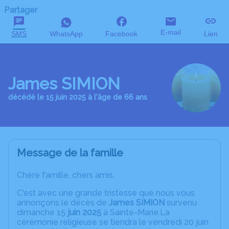
Partager
E-mail
SMS
WhatsApp
Facebook
Lien
James SIMION
décédé le 15 juin 2025 à l'âge de 66 ans
Message de la famille
Chère famille, chers amis,
C'est avec une grande tristesse que nous vous
annonçons le décès de
James SIMION
survenu
dimanche 15
juin 2025
à Sainte-Marie.La
cérémonie religieuse se tiendra le vendredi 20 juin