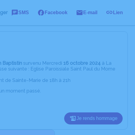
ager
SMS
Facebook
E-mail
Lien
 Baptistin
survenu Mercredi
16 octobre 2024
à La
sse suivante : Eglise Paroissiale Saint Paul du Morne
nt de Sainte-Marie de 18h à 21h
d’un moment passé.
Je rends hommage