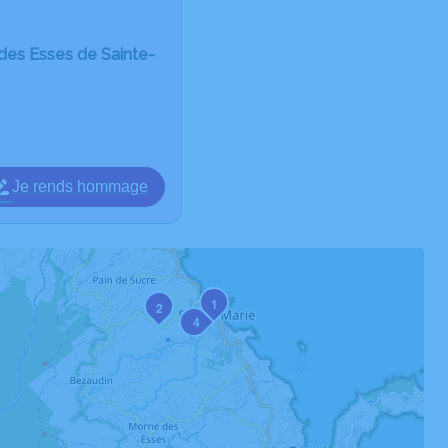
 des Esses de Sainte-
Je rends hommage
1
2
4