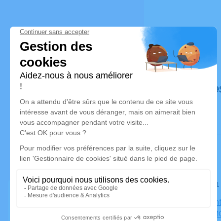
Déroulé de
Le jeudi 3
Eglise Sai
JEUNES MO