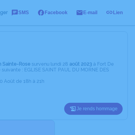
ager
SMS
Facebook
E-mail
Lien
n Sainte-Rose
survenu lundi 28
août 2023
à Fort De
esse suivante : EGLISE SAINT PAUL DU MORNE DES
30 Août de 18h à 21h
Je rends hommage