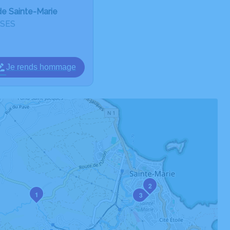
de Sainte-Marie
SSES
Je rends hommage
2
1
3