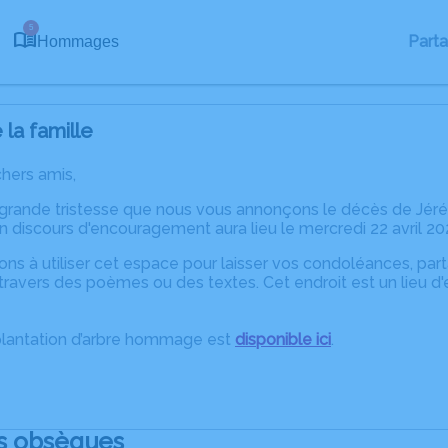
5
Part
Hommages
la famille
chers amis,
 grande tristesse que nous vous annonçons le décès de Jéré
n discours d'encouragement aura lieu le mercredi 22 avril 2026
ons à utiliser cet espace pour laisser vos condoléances, pa
travers des poèmes ou des textes. Cet endroit est un lieu d
plantation d’arbre hommage est
disponible ici
.
s obsèques