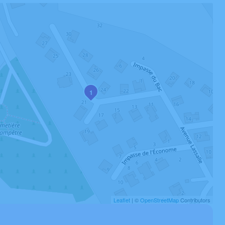
1
Leaflet
| ©
OpenStreetMap
Contributors