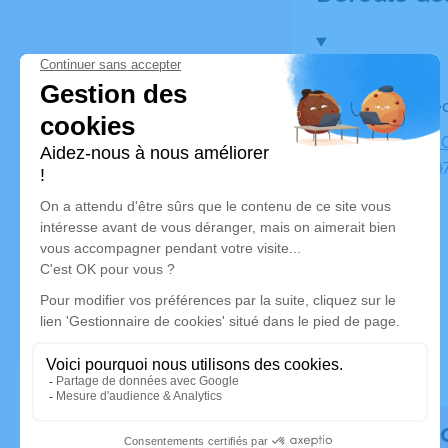
Le mercred
Cimetière 
Lassalle, 
Rendez h