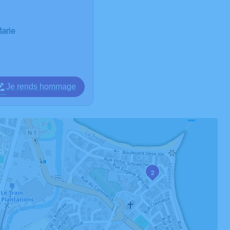
arie
Je rends hommage
2