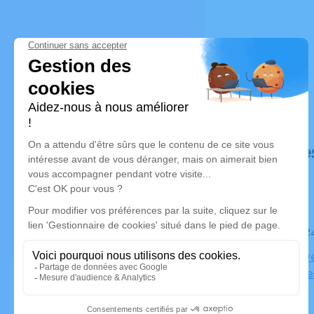
Déroulé de
Le mardi 
Eglise Adv
Immortelle