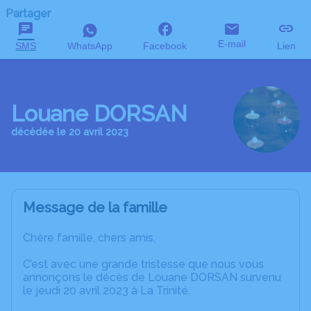
Partager
E-mail
SMS
WhatsApp
Facebook
Lien
Louane DORSAN
décédée le 20 avril 2023
Message de la famille
Chère famille, chers amis,
C’est avec une grande tristesse que nous vous
annonçons le décès de Louane DORSAN survenu
le jeudi 20 avril 2023 à La Trinité.