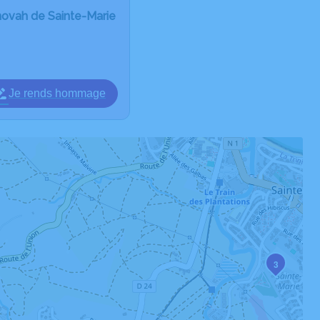
ovah de Sainte-Marie
Je rends hommage
3