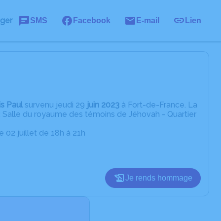
ager
SMS
Facebook
E-mail
Lien
s Paul
survenu jeudi 29
juin 2023
à Fort-de-France. La
e : Salle du royaume des témoins de Jéhovah - Quartier
 02 juillet de 18h à 21h
Je rends hommage