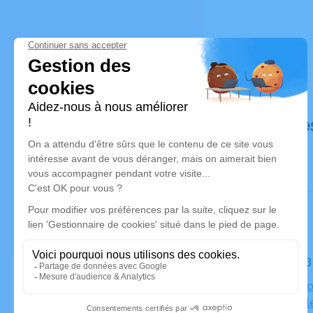
Déroulé de
Le lundi 0
Salle du R
Belle-étoil