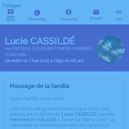
Partager
E-mail
SMS
WhatsApp
Facebook
Lien
Lucie CASSILDÉ
née PATRICIA CHEVALIER POMPES FUNÈBRES
SEBASTIEN
décédée le 7 mai 2025 à l'âge de 68 ans
Message de la famille
Chère famille, chers amis,
C'est avec une grande tristesse que nous vous
annonçons le décès de
Lucie CASSILDÉ
survenu
mercredi 07 mai 2025
à Tassin-la-Demi-Lune. La
cérémonie se déroulera le lundi 26 mai 2025 à