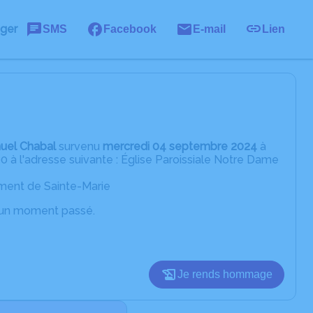
ager
SMS
Facebook
E-mail
Lien
uel Chabal
survenu
mercredi 04 septembre 2024
à
 à l'adresse suivante : Église Paroissiale Notre Dame
ement de Sainte-Marie
d’un moment passé.
Je rends hommage