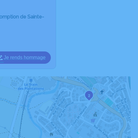
somption de Sainte-
Je rends hommage
2