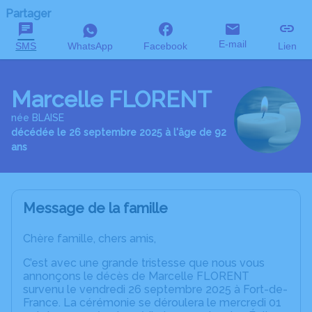
Partager
E-mail
SMS
WhatsApp
Facebook
Lien
Marcelle FLORENT
née BLAISE
décédée le 26 septembre 2025 à l'âge de 92
ans
Message de la famille
Chère famille, chers amis,
C’est avec une grande tristesse que nous vous
annonçons le décès de Marcelle FLORENT
survenu le vendredi 26 septembre 2025 à Fort-de-
France. La cérémonie se déroulera le mercredi 01