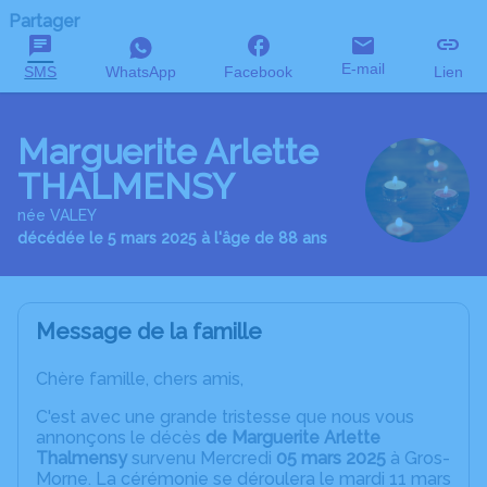
Partager
E-mail
SMS
WhatsApp
Facebook
Lien
Marguerite Arlette
THALMENSY
née VALEY
décédée le 5 mars 2025 à l'âge de 88 ans
Message de la famille
Chère famille, chers amis,
C'est avec une grande tristesse que nous vous
annonçons le décès
de Marguerite Arlette
Thalmensy
survenu Mercredi
05 mars 2025
à Gros-
Morne. La cérémonie se déroulera le mardi 11 mars