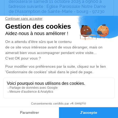
déroulera le samedi 11 octobre 2025 à 09h00 à
l’adresse suivante : Église Paroissiale Notre Dame
de l'Assomption de Sainte-Marie - bourg - 97230
Sainte-Marie.
Une veillée aura lieu vendredi 10 octobre 2025 de
17h à 21h au salon de recueillement de Sainte-
Marie
Nous vous invitons à utiliser cet espace pour
laisser vos condoléances, partager des photos
souvenirs, une anecdote ou exprimer vos pensées
à travers des poèmes ou des textes. Cet endroit
est un lieu d'expression dédié à honorer la
mémoire de Marie-Claire Mathieu MARCELIN-
GABRIEL.
Un service de plantation d’arbre hommage est
disponible ici
.
Je rends hommage
2
Faire-part
Hommages
Cérémonie religieuse