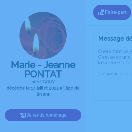
Faire-part
Message de 
C
hère famille, 
C'est avec une
Marie - Jeanne
la veillée se f
PONTAT
Un service de 
née EGOUY
décédée le 14 juillet 2022 à l'âge de
89 ans
Je rends hommage