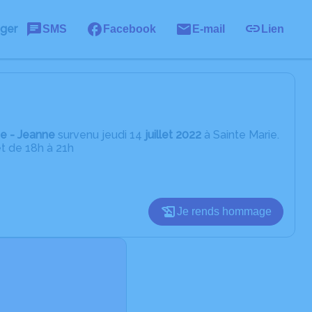
ager
SMS
Facebook
E-mail
Lien
ie - Jeanne
survenu jeudi 14
juillet 2022
à Sainte Marie.
et de 18h à 21h
Je rends hommage