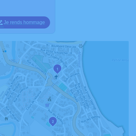
Je rends hommage
1
2