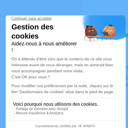
Déroulé de
Le mercred
Église de S
Sainte Mar