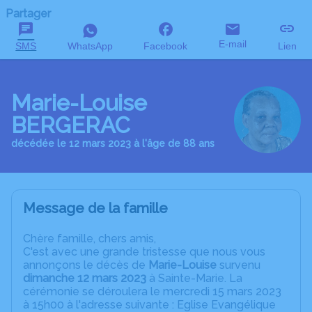
Partager
E-mail
SMS
WhatsApp
Facebook
Lien
Marie-Louise
BERGERAC
décédée le 12 mars 2023 à l'âge de 88 ans
Message de la famille
C
hère famille, chers amis,
C'est avec une grande tristesse que nous vous
annonçons le décès de
Marie-Louise
survenu
dimanche 12 mars 2023
à Sainte-Marie. La
cérémonie se déroulera le mercredi 15 mars 2023
à 15h00 à l'adresse suivante : Eglise Evangélique