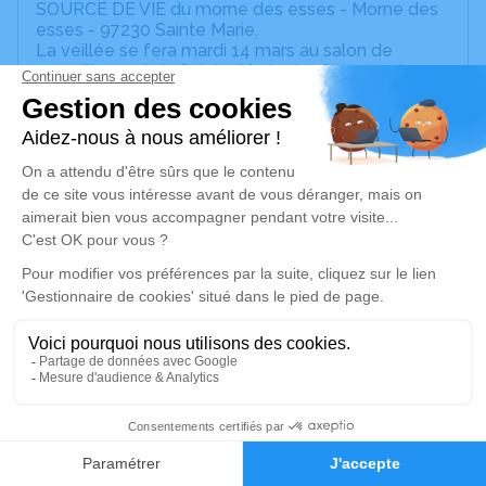
SOURCE DE VIE du morne des esses - Morne des
esses - 97230 Sainte Marie.
La veillée se fera mardi 14 mars au salon de
recueillement de Sainte-Marie de 18 heures à
21heures.
Un service de plantation d’arbre hommage est
disponible ici
.
Je rends hommage
Cérémonie religieuse
mercredi 15 mars 2023 à 15h00
Eglise Evangélique Source de Vie du Morne
des Esses de Sainte Marie
Morne des esses
97230 Sainte Marie
1
Faire-part
Hommages
Je rends hommage