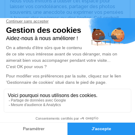
Nous vous invitons à utiliser cet espace pour
laisser vos condoléances, partager des photos
souvenirs, une anecdote ou exprimer vos pensées
à travers des poèmes ou des textes. Cet endroit
est un lieu d'expression dédié à honorer la
mémoire de Mariella GARCIA.
Un service de plantation d’arbre hommage est
disponible ici
.
Je rends hommage
Cérémonie religieuse
samedi 07 juin 2025 à 09h00
Église Paroissiale Notre Dame de l'Assomption
de Sainte-Marie
bourg
97230 Sainte-Marie
1
Faire-part
Hommages