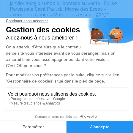
janvier 2025 à 10h00 à l'adresse suivante : Eglise
Paroissiale Saint Paul du Morne des Esses -
avenue des jeunes Morne des esses - 97230
Sainte-Marie.
une présentation du défunt aura lieu jeudi 02
janvier à 08h45 aux pompes funèbres SEBASTIEN
Cet espace privé est destiné à recueillir vos
condoléances ou le souvenir d’un moment passé.
Un service de plantation d’arbre hommage est
disponible ici
.
Je rends hommage
Cérémonie religieuse
jeudi 02 janvier 2025 à 10h00
Eglise Paroissiale Saint Paul du Morne des
Esses de Sainte-Marie
2
avenue des jeunes Morne des esses
Faire-part
Hommages
97230 Sainte-Marie