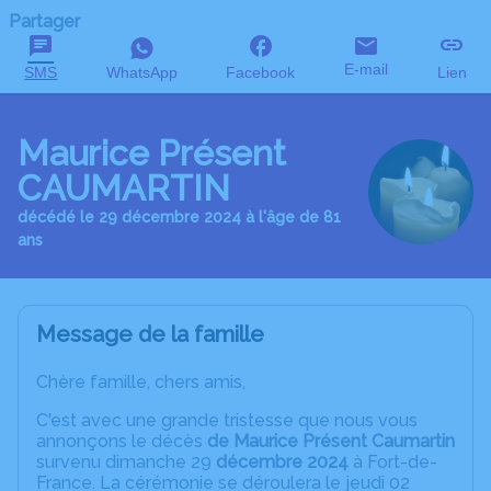
Partager
E-mail
SMS
WhatsApp
Facebook
Lien
Maurice Présent
CAUMARTIN
décédé le 29 décembre 2024 à l'âge de 81
ans
Message de la famille
Chère famille, chers amis,
C'est avec une grande tristesse que nous vous
annonçons le décès
de Maurice Présent Caumartin
survenu dimanche 29
décembre 2024
à Fort-de-
France. La cérémonie se déroulera le jeudi 02