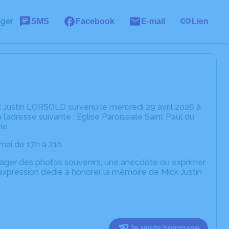
ager
SMS
Facebook
E-mail
Lien
 Justin LORSOLD survenu le mercredi 29 avril 2026 à
’adresse suivante : Eglise Paroissiale Saint Paul du
ie.
 mai de 17h à 21h
rtager des photos souvenirs, une anecdote ou exprimer
expression dédié à honorer la mémoire de Mick Justin
Je rends hommage