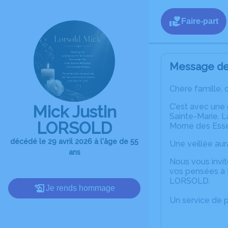
Faire-part
Message de 
Chère famille, 
C’est avec une
Mick Justin
Sainte-Marie. L
LORSOLD
Morne des Esse
décédé le 29 avril 2026 à l'âge de 55
Une veillée aur
ans
Nous vous invit
vos pensées à t
LORSOLD.
Je rends hommage
Un service de 