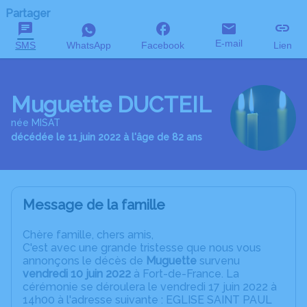
Partager
E-mail
SMS
WhatsApp
Facebook
Lien
Muguette DUCTEIL
née MISAT
décédée le 11 juin 2022 à l'âge de 82 ans
Message de la famille
C
hère famille, chers amis,
C'est avec une grande tristesse que nous vous
annonçons le décès de
Muguette
survenu
vendredi 10 juin 2022
à Fort-de-France. La
cérémonie se déroulera le vendredi 17 juin 2022 à
14h00 à l'adresse suivante : EGLISE SAINT PAUL