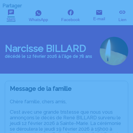
Partager
E-mail
SMS
WhatsApp
Facebook
Lien
Narcisse BILLARD
décédé le 12 février 2026 à l'âge de 78 ans
Message de la famille
Chère famille, chers amis,
C’est avec une grande tristesse que nous vous
annonçons le décès de René BILLARD survenu le
jeudi 12 février 2026 à Sainte-Marie. La cérémonie
se déroulera le jeudi 19 février 2026 à 15h00 à