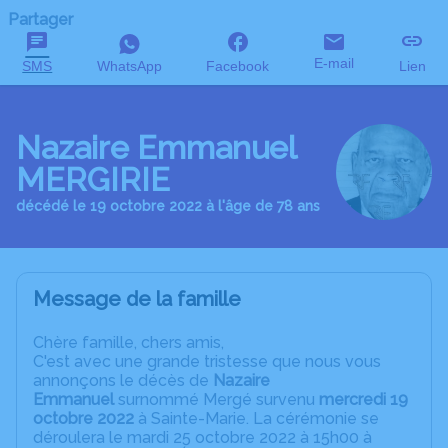
Partager
E-mail
SMS
WhatsApp
Facebook
Lien
Nazaire Emmanuel
MERGIRIE
décédé le 19 octobre 2022 à l'âge de 78 ans
Message de la famille
C
hère famille, chers amis,
C'est avec une grande tristesse que nous vous
annonçons le décès de
Nazaire
Emmanuel
surnommé Mergé survenu
mercredi 19
octobre 2022
à Sainte-Marie. La cérémonie se
déroulera le mardi 25 octobre 2022 à 15h00 à