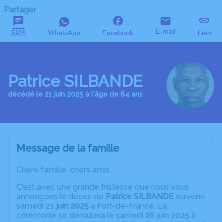
Partager
E-mail
SMS
WhatsApp
Facebook
Lien
Patrice SILBANDE
décédé le 21 juin 2025 à l'âge de 64 ans
Message de la famille
Chère famille, chers amis,
C'est avec une grande tristesse que nous vous
annonçons le décès de
Patrice SILBANDE
survenu
samedi 21
juin 2025
à Fort-de-France. La
cérémonie se déroulera le samedi 28 juin 2025 à