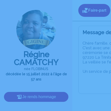
Faire-part
Message de 
C
hère famille, 
C'est avec une
Régine
cérémonie se d
97220 La Trinit
CAMATCHY
La veillée se f
née FLOBINUS
Un service de 
décédée le 15 juillet 2022 à l'âge de
57 ans
Je rends hommage