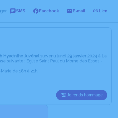
ager
SMS
Facebook
E-mail
Lien
h Hyacinthe Juvénal
survenu lundi
29 janvier 2024
à La
sse suivante : Eglise Saint Paul du Morne des Esses -
-Marie de 18h à 21h.
Je rends hommage