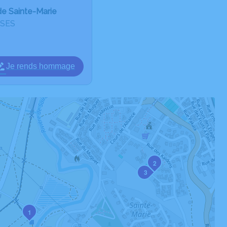
de Sainte-Marie
SSES
Je rends hommage
2
3
1