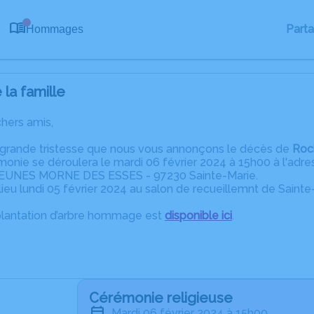
0
Part
Hommages
la famille
chers amis,
 grande tristesse que nous vous annonçons le décès de
Roc
émonie se déroulera le mardi 06 février 2024 à 15h00 à l'adre
UNES MORNE DES ESSES - 97230 Sainte-Marie.
 lieu lundi 05 février 2024 au salon de recueillemnt de Sainte
plantation d’arbre hommage est
disponible ici
.
Cérémonie religieuse
mardi 06 février 2024 à 15h00