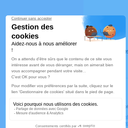
Déroulé de
Le mardi 
Eglise Sai
JEUNES MO