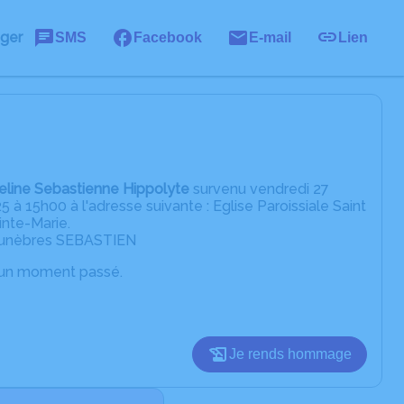
ager
SMS
Facebook
E-mail
Lien
eline Sebastienne Hippolyte
survenu vendredi 27
 à 15h00 à l'adresse suivante : Eglise Paroissiale Saint
nte-Marie.
s funèbres SEBASTIEN
d’un moment passé.
Je rends hommage