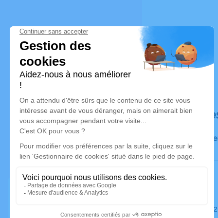
Déroulé de
Prése
Le jeudi 0