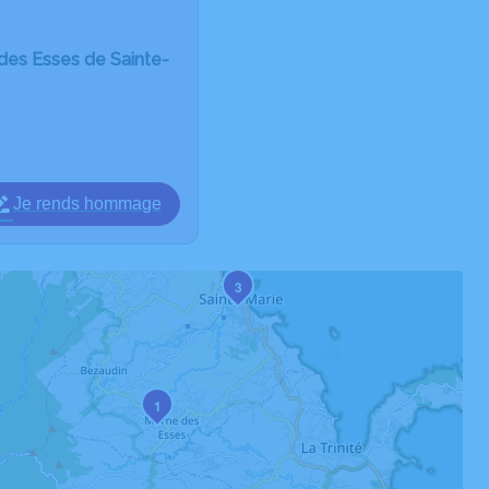
 des Esses de Sainte-
Je rends hommage
3
1