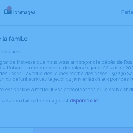
1
Part
Hommages
la famille
chers amis,
 grande tristesse que nous vous annonçons le décès
de Ros
4
à Robert. La cérémonie se déroulera le jeudi 02 janvier 2025
des Esses - avenue des jeunes Morne des esses - 97230 Sai
on du défunt aura lieu le jeudi 02 janvier à 14h aux pompe
é est destiné à recueillir vos condoléances ou le souvenir 
plantation d’arbre hommage est
disponible ici
.