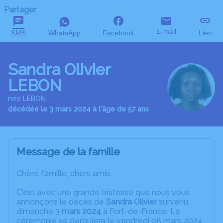
Partager
E-mail
SMS
WhatsApp
Facebook
Lien
Sandra Olivier
LEBON
née LEBON
décédée le 3 mars 2024 à l'âge de 57 ans
Message de la famille
Chère famille, chers amis,
C'est avec une grande tristesse que nous vous
annonçons le décès de
Sandra Olivier
survenu
dimanche 3
mars 2024
à Fort-de-France. La
cérémonie se déroulera le vendredi 08 mars 2024