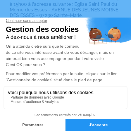
à 15h00 à l'adresse suivante : Eglise Saint Paul du
Morne des Esses - AVENUE DES JEUNES MORNE
DES ESSES - 97230 Sainte-Marie.
Une veillée aura lieu jeudi 07 mars 2024 au salon
de recueillement de Sainte Marie de 18h à 21h
Un service de plantation d’arbre hommage est
disponible ici
.
Je rends hommage
Cérémonie religieuse
vendredi 08 mars 2024 à 15h00
Eglise Saint Paul du Morne des Esses de
Sainte-Marie
AVENUE DES JEUNES MORNE DES ESSES
97230 Sainte-Marie
19
Faire-part
Hommages
Je rends hommage