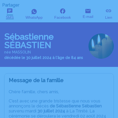
Partager
E-mail
SMS
WhatsApp
Facebook
Lien
Sébastienne
SÉBASTIEN
née MASSOLIN
décédée le 30 juillet 2024 à l'âge de 84 ans
Message de la famille
Chère famille, chers amis,
C'est avec une grande tristesse que nous vous
annonçons le décès
de Sébastienne Sébastien
survenu mardi
30 juillet 2024
à La Trinité. La
cérémonie se déroulera le vendredi 02 août 2024