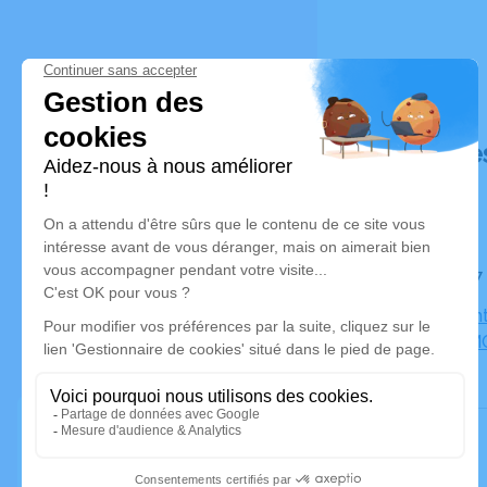
Déroulé de
Le jeudi 
Eglise Sai
JEUNES MO