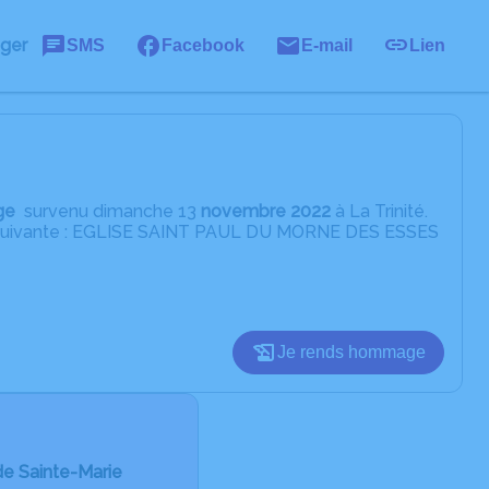
ager
SMS
Facebook
E-mail
Lien
ge
survenu dimanche 13
novembre 2022
à La Trinité.
se suivante : EGLISE SAINT PAUL DU MORNE DES ESSES
Je rends hommage
de Sainte-Marie