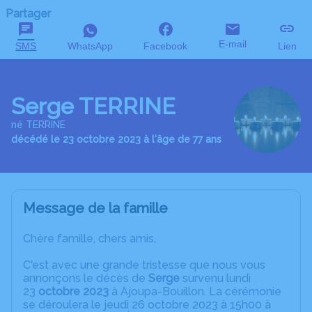
Partager
E-mail
SMS
WhatsApp
Facebook
Lien
Serge TERRINE
né TERRINE
décédé le 23 octobre 2023 à l'âge de 77 ans
Message de la famille
Chère famille, chers amis,
C'est avec une grande tristesse que nous vous
annonçons le décès de
Serge
survenu lundi
23
octobre 2023
à Ajoupa-Bouillon. La cérémonie
se déroulera le jeudi 26 octobre 2023 à 15h00 à