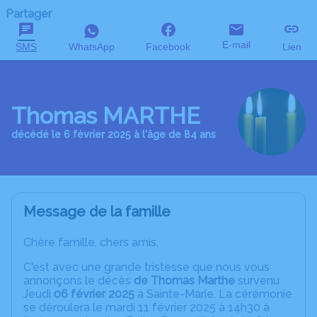
Partager
E-mail
SMS
WhatsApp
Facebook
Lien
Thomas MARTHE
décédé le 6 février 2025 à l'âge de 84 ans
Message de la famille
Chère famille, chers amis,
C'est avec une grande tristesse que nous vous
annonçons le décès
de Thomas Marthe
survenu
Jeudi
06 février 2025
à Sainte-Marie. La cérémonie
se déroulera le mardi 11 février 2025 à 14h30 à